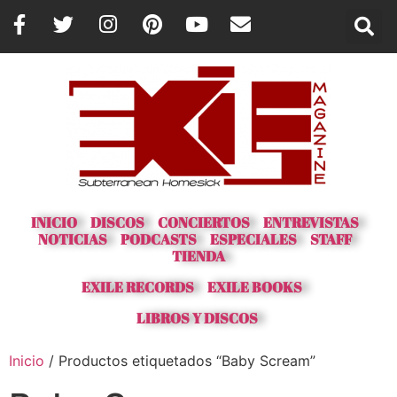
INICIO
DISCOS
CONCIERTOS
ENTREVISTAS
NOTICIAS
PODCASTS
ESPECIALES
STAFF
TIENDA
EXILE RECORDS
EXILE BOOKS
LIBROS Y DISCOS
Inicio
/ Productos etiquetados “Baby Scream”